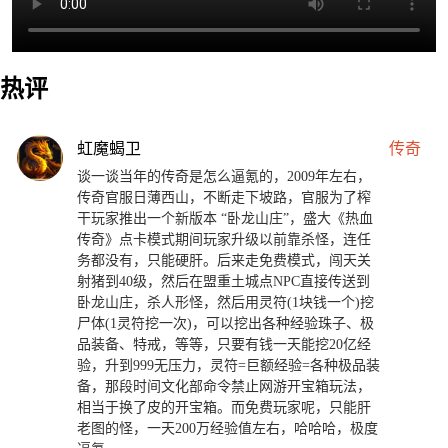
热评
虹魔蝎卫
传奇
谈一谈当年的传奇是怎么逼氪的，2009年左右，
传奇官服日薄西山，不断走下坡路，官服为了榨
干玩家推出一个新版本 “卧龙山庄”，盛大《热血
传奇》点卡模式期间玩家升级以前靠杀怪，连任
务都没有，只能硬肝。后来走免费模式，闯天关
射猪到40级，然后在盟重土城点NPC直接传送到
卧龙山庄，杀人形怪，然后用灵符(1块钱一个)挖
尸体(1灵符挖一次)，可以挖出各种经验珠子、极
品装备、特戒，等等，只要有钱一天能挖20亿经
验，升到999无压力，灵符=巨额经验=各种极品装
备，那段时间文化部命令禁止网游开宝箱玩法，
相当于换了皮的开宝箱。而免费玩家呢，只能肝
老图的怪，一天200万经验值左右，哈哈哈，极度