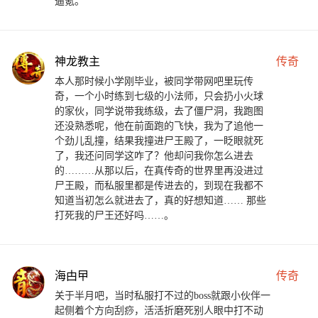
逼氪。
神龙教主
传奇
本人那时候小学刚毕业，被同学带网吧里玩传
奇，一个小时练到七级的小法师，只会扔小火球
的家伙，同学说带我练级，去了僵尸洞，我跑图
还没熟悉呢，他在前面跑的飞快，我为了追他一
个劲儿乱撞，结果我撞进尸王殿了，一眨眼就死
了，我还问同学这咋了？他却问我你怎么进去
的………从那以后，在真传奇的世界里再没进过
尸王殿，而私服里都是传进去的，到现在我都不
知道当初怎么就进去了，真的好想知道…… 那些
打死我的尸王还好吗……。
海甴曱
传奇
关于半月吧，当时私服打不过的boss就跟小伙伴一
起侧着个方向刮痧，活活折磨死别人眼中打不动